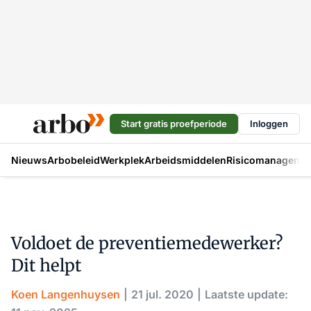
Start gratis proefperiode
Inloggen
Nieuws
Arbobeleid
Werkplek
Arbeidsmiddelen
Risicomanageme
Voldoet de preventiemedewerker?
Dit helpt
Koen Langenhuysen
21 jul. 2020
Laatste update: