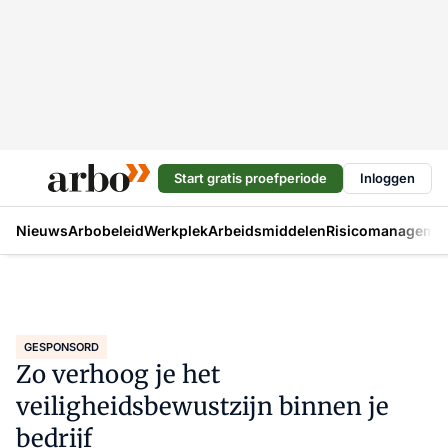
Start gratis proefperiode
Inloggen
Nieuws
Arbobeleid
Werkplek
Arbeidsmiddelen
Risicomanageme
GESPONSORD
Zo verhoog je het
veiligheidsbewustzijn binnen je
bedrijf