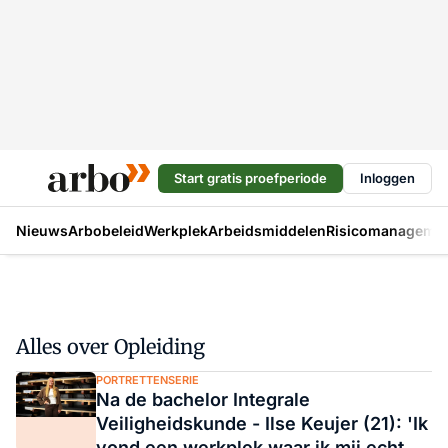
Start gratis proefperiode
Inloggen
Nieuws
Arbobeleid
Werkplek
Arbeidsmiddelen
Risicomanageme
Alles over Opleiding
PORTRETTENSERIE
Na de bachelor Integrale
Veiligheidskunde - Ilse Keujer (21): 'Ik
vond een werkplek waar ik mij echt