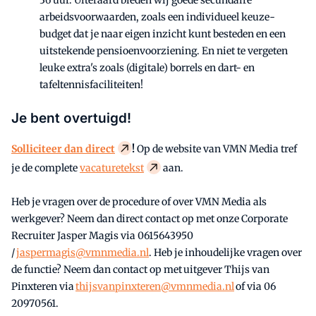
36 uur. Uiteraard bieden wij goede secundaire
arbeidsvoorwaarden, zoals een individueel keuze-
budget dat je naar eigen inzicht kunt besteden en een
uitstekende pensioenvoorziening. En niet te vergeten
leuke extra's zoals (digitale) borrels en dart- en
tafeltennisfaciliteiten!
Je bent overtuigd!
Solliciteer dan direct
!
Op de website van VMN Media tref
je de complete
vacaturetekst
aan.
Heb je vragen over de procedure of over VMN Media als
werkgever? Neem dan direct contact op met onze Corporate
Recruiter Jasper Magis via 0615643950
/
jaspermagis@vmnmedia.nl
. Heb je inhoudelijke vragen over
de functie? Neem dan contact op met uitgever Thijs van
Pinxteren via
thijsvanpinxteren@vmnmedia.nl
of via 06
20970561.