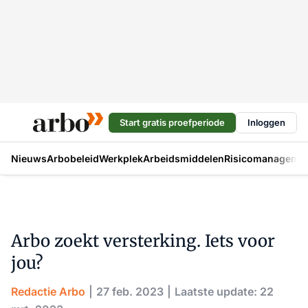
Start gratis proefperiode
Inloggen
Nieuws
Arbobeleid
Werkplek
Arbeidsmiddelen
Risicomanageme
Arbo zoekt versterking. Iets voor
jou?
Redactie Arbo
27 feb. 2023
Laatste update: 22