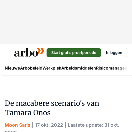
Start gratis proefperiode
Inloggen
Nieuws
Arbobeleid
Werkplek
Arbeidsmiddelen
Risicomanageme
De macabere scenario's van
Tamara Onos
Moon Saris
17 okt. 2022
Laatste update: 31 okt.