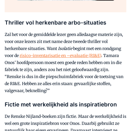
Thriller vol herkenbare arbo-situaties
Zal het voor de gemiddelde lezer geen alledaagse materie zijn,
voor onze lezers zit met name deze tweede thriller vol
herkenbare situaties. Want
Isolatie
begint met een rondgang
voor de
risico-inventarisatie en –evaluatie (RI&E)
. Tamara
Onos’ hoofdpersoon moest een goede reden hebben om in die
fabriek te zijn, anders zou het niet geloofwaardig zijn.
“Renske is dus in die piepschuimfabriek voor de toetsing van
de RI&E. Hebben ze alles erin staan: gevaarlijke stoffen,
valgevaar, beknelling?”
Fictie met werkelijkheid als inspiratiebron
De Renske Nijland-boeken zijn fictie. Maar de werkelijkheid is
wel een grote inspiratiebron voor Onos. Daarbij gebruikt ze
natuurlijk haar eigen ervaringen. Daarnaast interviewt ze