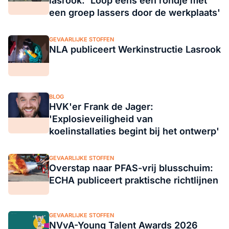
lasrook: 'Loop eens een rondje met
een groep lassers door de werkplaats'
GEVAARLIJKE STOFFEN
NLA publiceert Werkinstructie Lasrook
BLOG
HVK'er Frank de Jager:
'Explosieveiligheid van
koelinstallaties begint bij het ontwerp'
GEVAARLIJKE STOFFEN
Overstap naar PFAS-vrij blusschuim:
ECHA publiceert praktische richtlijnen
GEVAARLIJKE STOFFEN
NVvA-Young Talent Awards 2026