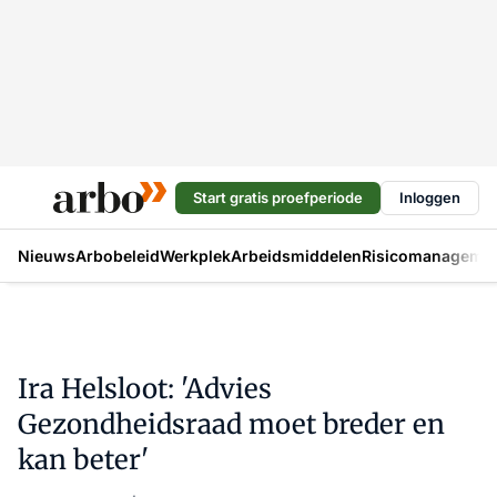
Start gratis proefperiode
Inloggen
Nieuws
Arbobeleid
Werkplek
Arbeidsmiddelen
Risicomanageme
Ira Helsloot: 'Advies
Gezondheidsraad moet breder en
kan beter'