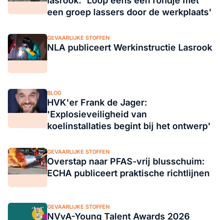
lasrook: 'Loop eens een rondje met
een groep lassers door de werkplaats'
GEVAARLIJKE STOFFEN
NLA publiceert Werkinstructie Lasrook
BLOG
HVK'er Frank de Jager:
'Explosieveiligheid van
koelinstallaties begint bij het ontwerp'
GEVAARLIJKE STOFFEN
Overstap naar PFAS-vrij blusschuim:
ECHA publiceert praktische richtlijnen
GEVAARLIJKE STOFFEN
NVvA-Young Talent Awards 2026