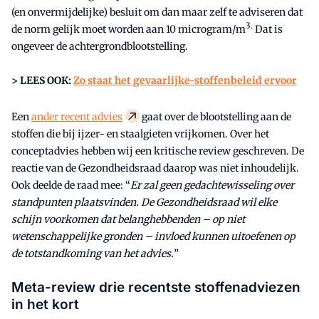
(en onvermijdelijke) besluit om dan maar zelf te adviseren dat
3.
de norm gelijk moet worden aan 10 microgram/m
Dat is
ongeveer de achtergrondblootstelling.
> LEES OOK:
Zo staat het gevaarlijke-stoffenbeleid ervoor
Een
ander recent advies
gaat over de blootstelling aan de
stoffen die bij ijzer- en staalgieten vrijkomen. Over het
conceptadvies hebben wij een kritische review geschreven. De
reactie van de Gezondheidsraad daarop was niet inhoudelijk.
Ook deelde de raad mee: “
Er zal geen gedachtewisseling over
standpunten plaatsvinden. De Gezondheidsraad wil elke
schijn voorkomen dat belanghebbenden – op niet
wetenschappelijke gronden – invloed kunnen uitoefenen op
de totstandkoming van het advies.
”
Meta-review drie recentste stoffenadviezen
in het kort