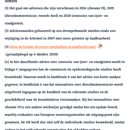
Noten
[1] Het gaat om adviezen die zijn verschenen in 2016 (chroom VI), 2019
(dieselmotoremissie, tweede deel) en 2020 (emissies van ijzer- en
staalgieten).
[2] Advieswaarden gebaseerd op een drempelwaarde worden sinds een
wijziging in de Arbowet in 2007 niet meer getoetst op haalbaarheid.
[3]
https://crisislab.nl/review-methodiek-gezondheidsraad/
(geraadpleegd op 6 oktober 2020)
[4] In het classificatie-advies over
emissies van ijzer- en staalgieten
wordt in
bijlage C aangegeven hoe de commissie de epidemiologische studies heeft
beoordeeld. Daarvan wordt in hoofdstuk 8 van het advies een korte analyse
gegeven. In hoofdstuk 6 van het normadvies over dieselmotoremissie wordt
uitgebreid ingegaan op de kwaliteit van de relevante studies en de
geschiktheid voor de kwantitatieve risicoanalyse. Bij het normadvies over
chroom VI
is een andere werkwijze gevolgd omdat het een update betrof,
waarbij evaluaties van Europese zusterorganisaties als uitgangspunt zijn
genomen. De GR heeft dus niet zelf de individuele studies beoordeeld, omdat
andere in het veld erkende organisaties dat al hadden gedaan.