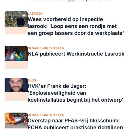
LASROOK
Wees voorbereid op inspectie
lasrook: 'Loop eens een rondje met
een groep lassers door de werkplaats'
GEVAARLIJKE STOFFEN
NLA publiceert Werkinstructie Lasrook
BLOG
HVK'er Frank de Jager:
'Explosieveiligheid van
koelinstallaties begint bij het ontwerp'
GEVAARLIJKE STOFFEN
Overstap naar PFAS-vrij blusschuim:
ECHA publiceert praktische richtlijnen