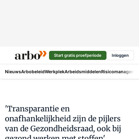
Start gratis proefperiode
Inloggen
Nieuws
Arbobeleid
Werkplek
Arbeidsmiddelen
Risicomanageme
'Transparantie en
onafhankelijkheid zijn de pijlers
van de Gezondheidsraad, ook bij
gezond werken met stoffen'