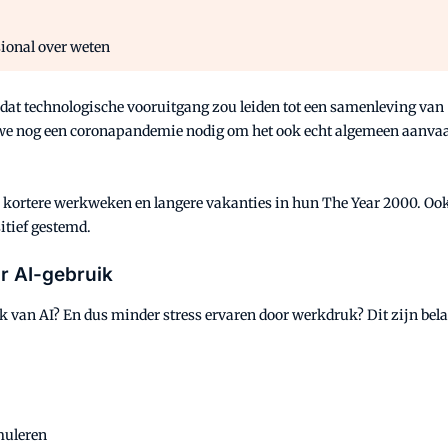
sional over weten
70 dat technologische vooruitgang zou leiden tot een samenleving v
 we nog een coronapandemie nodig om het ook echt algemeen aanvaar
kortere werkweken en langere vakanties in hun The Year 2000. Ook 
itief gestemd.
r AI-gebruik
van AI? En dus minder stress ervaren door werkdruk? Dit zijn belan
rmuleren