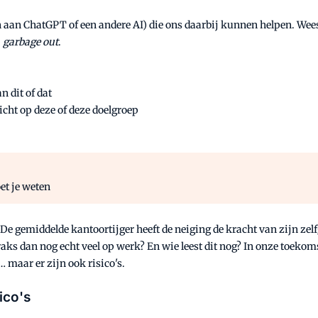
aan ChatGPT of een andere AI) die ons daarbij kunnen helpen. Wees l
, garbage out
.
n dit of dat
richt op deze of deze doelgroep
et je weten
 De gemiddelde kantoortijger heeft de neiging de kracht van zijn ze
straks dan nog echt veel op werk? En wie leest dit nog? In onze toe
 maar er zijn ook risico's.
ico's