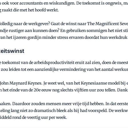
 ook voor accountants en wiskundigen. De toekomst is ongewis, maa
g raakt die met het hoofd werkt.
? Volledig naar de werkgever? Gaat de winst naar The Magnificent Se
tandje rustiger aan kunnen doen? En gebruiken sommigen het niet s
an het ijzeren gordijn minder stress ervaren doordat hun werkdruk
teitswinst
toekomst van de arbeidsproductiviteit eruit zal zien, doen de meest
zou leiden tot een aanzienlijke vermindering van het aantal werku
ohn Maynard Keynes. Je weet wel, van het Keynesiaanse model bij 
n het einde van de 20e eeuw nog slechts vijftien uur zou tellen. Dan
maken. Daardoor zouden mensen meer vrije tijd hebben. In dat eerste h
ikkeling lang niet zo dramatisch bleek als hij had voorspeld. De wer
iddeld rond de veertig uur per week.