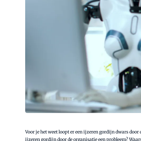
Voor je het weet loopt er een ijzeren gordijn dwars door
ijzeren gordijn door de organisatie een probleem? Waars