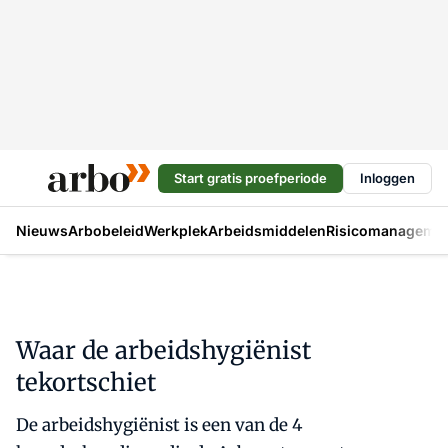
Start gratis proefperiode
Inloggen
Nieuws
Arbobeleid
Werkplek
Arbeidsmiddelen
Risicomanageme
Waar de arbeidshygiënist
tekortschiet
De arbeidshygiënist is een van de 4