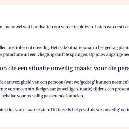
n, maar wel wat handvatten om verder te pluizen. Laten we eerst een
len niet inherent onveilig. Het is de situatie waarin het gedrag pla
parachute uit een vliegtuig durft te springen. Op jouw angstige nee l
on die een situatie onveilig maakt voor die pe
 is de aanwezigheid van een persoon (wat we ‘gedrag’ kunnen noemen) 
te vormt een struikelgevaar (onveilige situatie) tijdens een present
– behalve voor toevallig passerende kamelen.
xt los van elkaar te zien. Dit is zelfs het geval als we ‘onveilig’ d