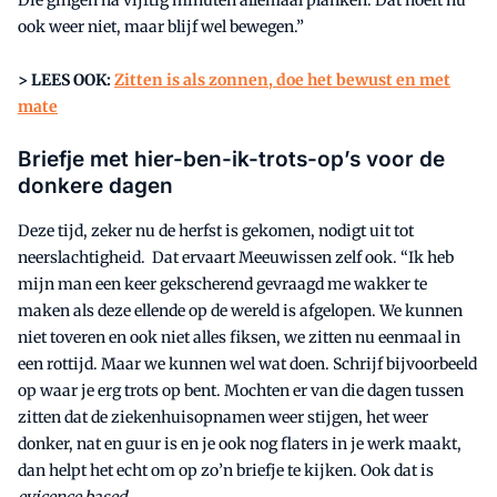
ook weer niet, maar blijf wel bewegen.”
> LEES OOK:
Zitten is als zonnen, doe het bewust en met
mate
Briefje met hier-ben-ik-trots-op’s voor de
donkere dagen
Deze tijd, zeker nu de herfst is gekomen, nodigt uit tot
neerslachtigheid. Dat ervaart Meeuwissen zelf ook. “Ik heb
mijn man een keer gekscherend gevraagd me wakker te
maken als deze ellende op de wereld is afgelopen. We kunnen
niet toveren en ook niet alles fiksen, we zitten nu eenmaal in
een rottijd. Maar we kunnen wel wat doen. Schrijf bijvoorbeeld
op waar je erg trots op bent. Mochten er van die dagen tussen
zitten dat de ziekenhuisopnamen weer stijgen, het weer
donker, nat en guur is en je ook nog flaters in je werk maakt,
dan helpt het echt om op zo’n briefje te kijken. Ook dat is
evicence based
.