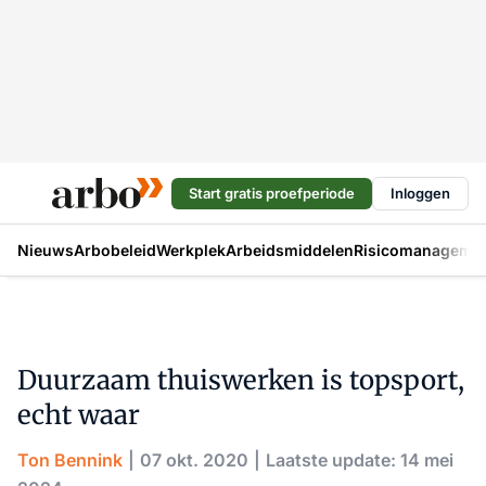
Start gratis proefperiode
Inloggen
Nieuws
Arbobeleid
Werkplek
Arbeidsmiddelen
Risicomanageme
Duurzaam thuiswerken is topsport,
echt waar
Ton Bennink
07 okt. 2020
Laatste update: 14 mei