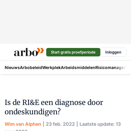
Start gratis proefperiode
Inloggen
Nieuws
Arbobeleid
Werkplek
Arbeidsmiddelen
Risicomanageme
Is de RI&E een diagnose door
ondeskundigen?
Wim van Alphen
23 feb. 2022
Laatste update: 13