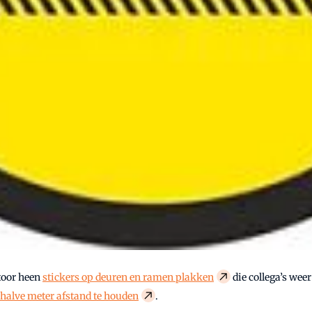
toor heen
stickers op deuren en ramen plakken
die collega’s weer
halve meter afstand te houden
.