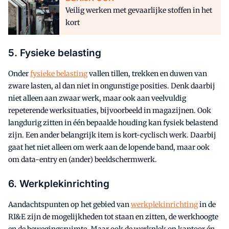
Veilig werken met gevaarlijke stoffen in het
kort
5. Fysieke belasting
Onder
fysieke belasting
vallen tillen, trekken en duwen van
zware lasten, al dan niet in ongunstige posities. Denk daarbij
niet alleen aan zwaar werk, maar ook aan veelvuldig
repeterende werksituaties, bijvoorbeeld in magazijnen. Ook
langdurig zitten in één bepaalde houding kan fysiek belastend
zijn. Een ander belangrijk item is kort-cyclisch werk. Daarbij
gaat het niet alleen om werk aan de lopende band, maar ook
om data-entry en (ander) beeldschermwerk.
6. Werkplekinrichting
Aandachtspunten op het gebied van
werkplekinrichting
in de
RI&E zijn de mogelijkheden tot staan en zitten, de werkhoogte
en de bewegingsruimte. Maar ook de werkplek op kantoor én