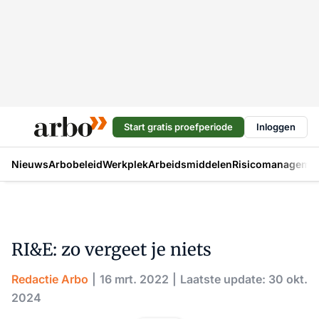
Start gratis proefperiode
Inloggen
Nieuws
Arbobeleid
Werkplek
Arbeidsmiddelen
Risicomanageme
RI&E: zo vergeet je niets
Redactie Arbo
16 mrt. 2022
Laatste update: 30 okt.
2024